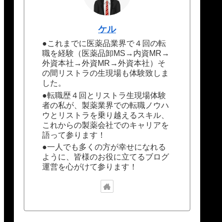
ケル
●これまでに医薬品業界で４回の転
職を経験（医薬品卸MS→内資MR→
外資本社→外資MR→外資本社）そ
の間リストラの生現場も体験致しま
した。
●転職歴４回とリストラ生現場体験
者の私が、製薬業界での転職ノウハ
ウとリストラを乗り越えるスキル、
これからの製薬会社でのキャリアを
語って参ります！
●一人でも多くの方が幸せになれる
ように、皆様のお役に立てるブログ
運営を心がけて参ります！