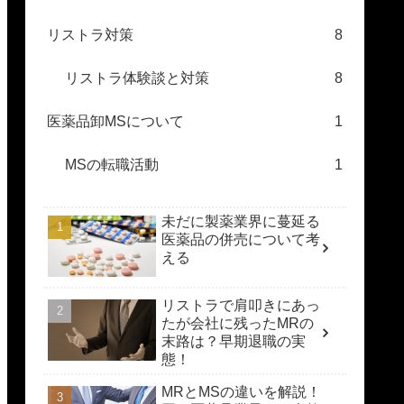
リストラ対策
8
リストラ体験談と対策
8
医薬品卸MSについて
1
MSの転職活動
1
未だに製薬業界に蔓延る
医薬品の併売について考
える
リストラで肩叩きにあっ
たが会社に残ったMRの
末路は？早期退職の実
態！
MRとMSの違いを解説！