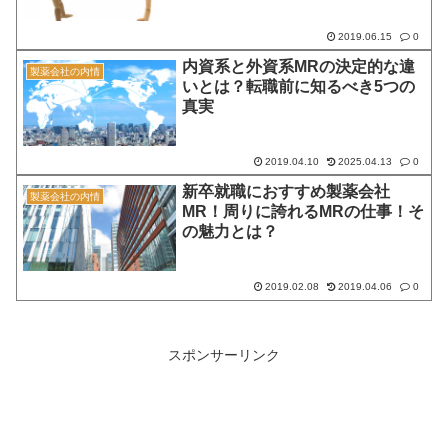
2019.06.15
0
内資系と外資系MRの決定的な違
製薬会社の内情
いとは？転職前に知るべき5つの
真実
2019.04.10
2025.04.13
0
新卒就職におすすめ製薬会社
製薬会社の内情
MR！周りに誇れるMRの仕事！そ
の魅力とは？
2019.02.08
2019.04.06
0
スポンサーリンク