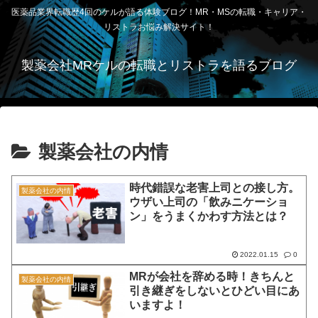
医薬品業界転職歴4回のケルが語る体験ブログ！MR・MSの転職・キャリア・
リストラお悩み解決サイト！
製薬会社MRケルの転職とリストラを語るブログ
製薬会社の内情
時代錯誤な老害上司との接し方。
製薬会社の内情
ウザい上司の「飲みニケーショ
ン」をうまくかわす方法とは？
2022.01.15
0
MRが会社を辞める時！きちんと
製薬会社の内情
引き継ぎをしないとひどい目にあ
いますよ！