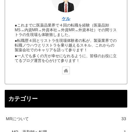
ケル
●これまでに医薬品業界で４回の転職を経験（医薬品卸
MS→内資MR→外資本社→外資MR→外資本社）その間リス
トラの生現場も体験致しました。
●転職歴４回とリストラ生現場体験者の私が、製薬業界での
転職ノウハウとリストラを乗り越えるスキル、これからの
製薬会社でのキャリアを語って参ります！
●一人でも多くの方が幸せになれるように、皆様のお役に立
てるブログ運営を心がけて参ります！
カテゴリー
MRについて
33