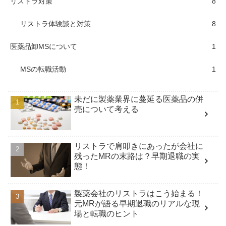
リストラ対策
8
リストラ体験談と対策
8
医薬品卸MSについて
1
MSの転職活動
1
未だに製薬業界に蔓延る医薬品の併
売について考える
リストラで肩叩きにあったが会社に
残ったMRの末路は？早期退職の実
態！
製薬会社のリストラはこう始まる！
元MRが語る早期退職のリアルな現
場と転職のヒント