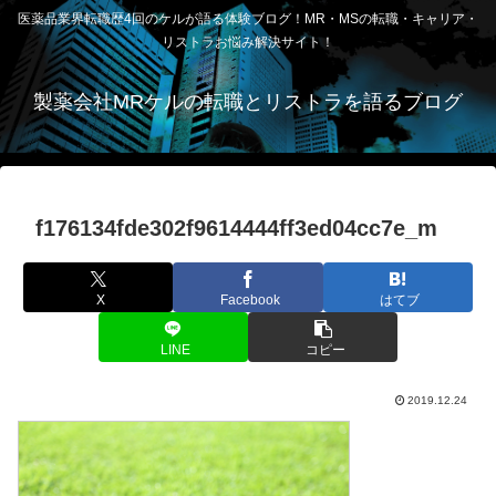
医薬品業界転職歴4回のケルが語る体験ブログ！MR・MSの転職・キャリア・
リストラお悩み解決サイト！
製薬会社MRケルの転職とリストラを語るブログ
f176134fde302f9614444ff3ed04cc7e_m
X
Facebook
はてブ
LINE
コピー
2019.12.24