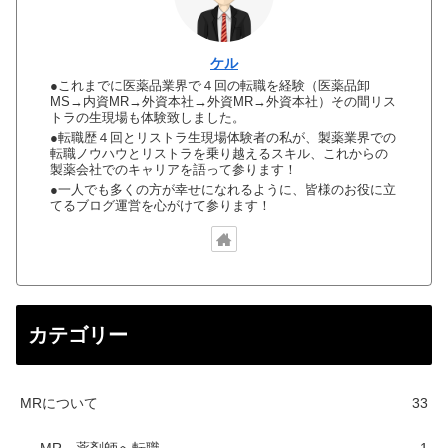
ケル
●これまでに医薬品業界で４回の転職を経験（医薬品卸
MS→内資MR→外資本社→外資MR→外資本社）その間リス
トラの生現場も体験致しました。
●転職歴４回とリストラ生現場体験者の私が、製薬業界での
転職ノウハウとリストラを乗り越えるスキル、これからの
製薬会社でのキャリアを語って参ります！
●一人でも多くの方が幸せになれるように、皆様のお役に立
てるブログ運営を心がけて参ります！
カテゴリー
MRについて
33