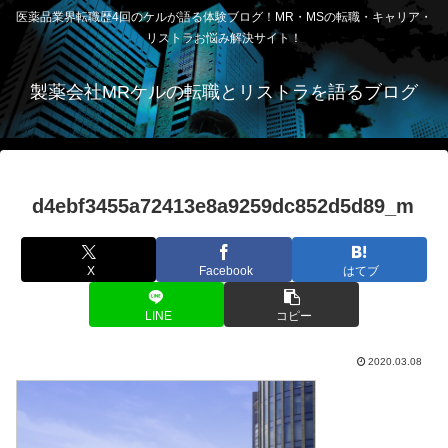
医薬品業界転職歴4回のケルが語る体験ブログ！MR・MSの転職・キャリア・
リストラお悩み解決サイト！
製薬会社MRケルの転職とリストラを語るブログ
d4ebf3455a72413e8a9259dc852d5d89_m
X
Facebook
はてブ
LINE
コピー
2020.03.08