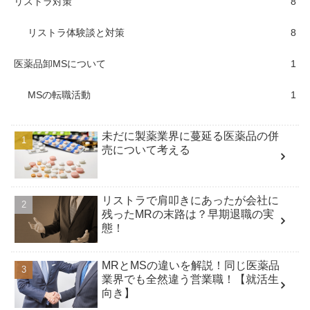
リストラ対策
8
リストラ体験談と対策
8
医薬品卸MSについて
1
MSの転職活動
1
未だに製薬業界に蔓延る医薬品の併
売について考える
リストラで肩叩きにあったが会社に
残ったMRの末路は？早期退職の実
態！
MRとMSの違いを解説！同じ医薬品
業界でも全然違う営業職！【就活生
向き】