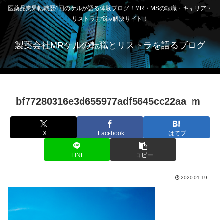
医薬品業界転職歴4回のケルが語る体験ブログ！MR・MSの転職・キャリア・
リストラお悩み解決サイト！
製薬会社MRケルの転職とリストラを語るブログ
bf77280316e3d655977adf5645cc22aa_m
X
Facebook
はてブ
LINE
コピー
2020.01.19