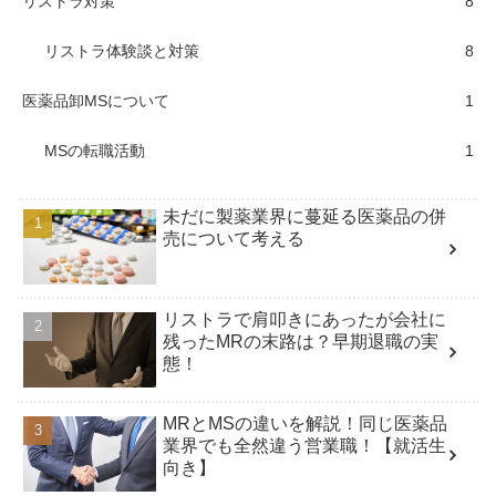
リストラ対策
8
リストラ体験談と対策
8
医薬品卸MSについて
1
MSの転職活動
1
未だに製薬業界に蔓延る医薬品の併
売について考える
リストラで肩叩きにあったが会社に
残ったMRの末路は？早期退職の実
態！
MRとMSの違いを解説！同じ医薬品
業界でも全然違う営業職！【就活生
向き】