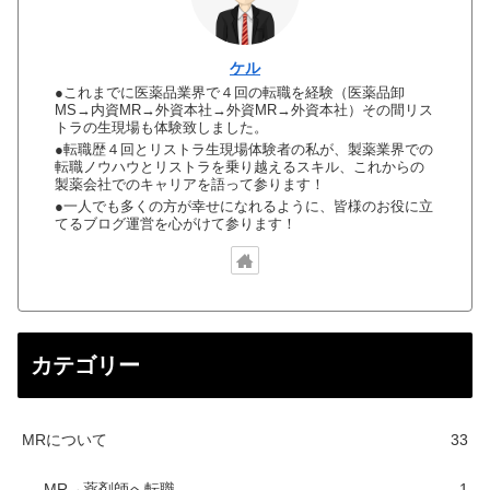
ケル
●これまでに医薬品業界で４回の転職を経験（医薬品卸
MS→内資MR→外資本社→外資MR→外資本社）その間リス
トラの生現場も体験致しました。
●転職歴４回とリストラ生現場体験者の私が、製薬業界での
転職ノウハウとリストラを乗り越えるスキル、これからの
製薬会社でのキャリアを語って参ります！
●一人でも多くの方が幸せになれるように、皆様のお役に立
てるブログ運営を心がけて参ります！
カテゴリー
MRについて
33
MR→薬剤師へ転職
1