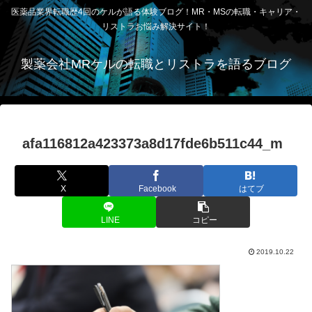
医薬品業界転職歴4回のケルが語る体験ブログ！MR・MSの転職・キャリア・
リストラお悩み解決サイト！
製薬会社MRケルの転職とリストラを語るブログ
afa116812a423373a8d17fde6b511c44_m
X
Facebook
はてブ
LINE
コピー
2019.10.22