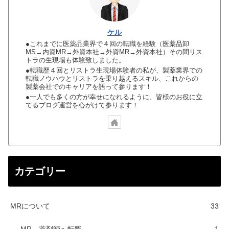
ケル
●これまでに医薬品業界で４回の転職を経験（医薬品卸
MS→内資MR→外資本社→外資MR→外資本社）その間リス
トラの生現場も体験致しました。
●転職歴４回とリストラ生現場体験者の私が、製薬業界での
転職ノウハウとリストラを乗り越えるスキル、これからの
製薬会社でのキャリアを語って参ります！
●一人でも多くの方が幸せになれるように、皆様のお役に立
てるブログ運営を心がけて参ります！
カテゴリー
MRについて
33