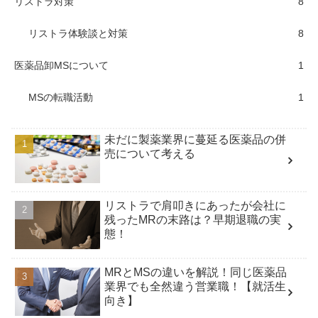
リストラ対策
8
リストラ体験談と対策
8
医薬品卸MSについて
1
MSの転職活動
1
未だに製薬業界に蔓延る医薬品の併
売について考える
リストラで肩叩きにあったが会社に
残ったMRの末路は？早期退職の実
態！
MRとMSの違いを解説！同じ医薬品
業界でも全然違う営業職！【就活生
向き】