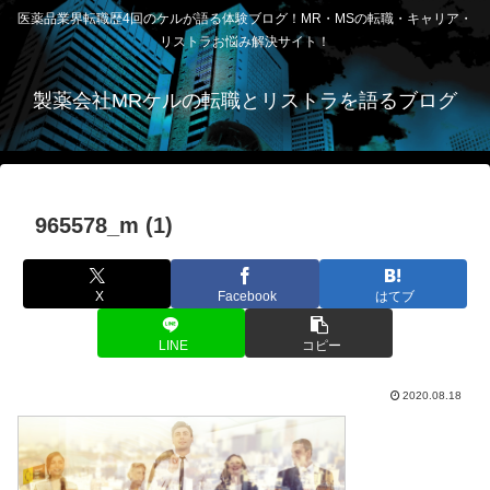
医薬品業界転職歴4回のケルが語る体験ブログ！MR・MSの転職・キャリア・
リストラお悩み解決サイト！
製薬会社MRケルの転職とリストラを語るブログ
965578_m (1)
X
Facebook
はてブ
LINE
コピー
2020.08.18