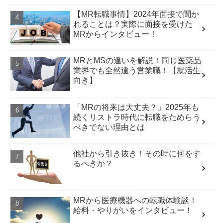
【MR転職事情】2024年面接で聞か
れることは？実際に面接を受けた
MRからインタビュー！
MRとMSの違いを解説！同じ医薬品
業界でも全然違う営業職！【就活生
向き】
「MRの将来は大丈夫？」2025年も
続くリストラ時代に転職をためらう
べきでない理由とは
他社から引き抜き！その時に何をす
るべきか？
MRから医療機器への転職体験談！
給料・やりがいをインタビュー！