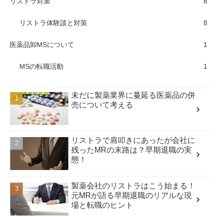
リストラ対策
8
リストラ体験談と対策
8
医薬品卸MSについて
1
MSの転職活動
1
未だに製薬業界に蔓延る医薬品の併
売について考える
リストラで肩叩きにあったが会社に
残ったMRの末路は？早期退職の実
態！
製薬会社のリストラはこう始まる！
元MRが語る早期退職のリアルな現
場と転職のヒント