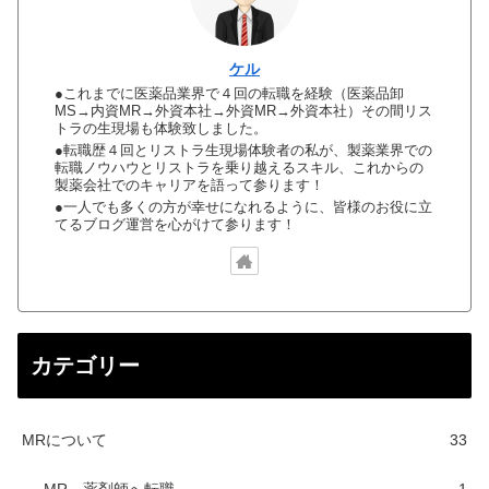
ケル
●これまでに医薬品業界で４回の転職を経験（医薬品卸
MS→内資MR→外資本社→外資MR→外資本社）その間リス
トラの生現場も体験致しました。
●転職歴４回とリストラ生現場体験者の私が、製薬業界での
転職ノウハウとリストラを乗り越えるスキル、これからの
製薬会社でのキャリアを語って参ります！
●一人でも多くの方が幸せになれるように、皆様のお役に立
てるブログ運営を心がけて参ります！
カテゴリー
MRについて
33