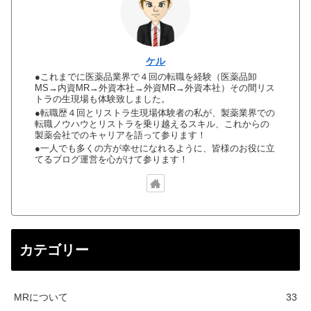
ケル
●これまでに医薬品業界で４回の転職を経験（医薬品卸
MS→内資MR→外資本社→外資MR→外資本社）その間リス
トラの生現場も体験致しました。
●転職歴４回とリストラ生現場体験者の私が、製薬業界での
転職ノウハウとリストラを乗り越えるスキル、これからの
製薬会社でのキャリアを語って参ります！
●一人でも多くの方が幸せになれるように、皆様のお役に立
てるブログ運営を心がけて参ります！
カテゴリー
MRについて
33