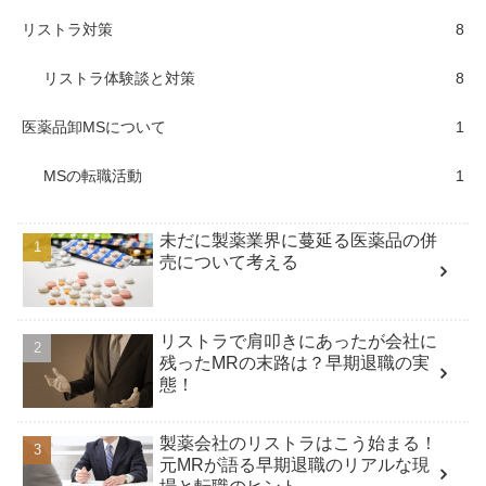
リストラ対策
8
リストラ体験談と対策
8
医薬品卸MSについて
1
MSの転職活動
1
未だに製薬業界に蔓延る医薬品の併
売について考える
リストラで肩叩きにあったが会社に
残ったMRの末路は？早期退職の実
態！
製薬会社のリストラはこう始まる！
元MRが語る早期退職のリアルな現