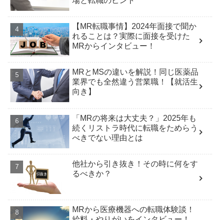
場と転職のヒント
【MR転職事情】2024年面接で聞か
れることは？実際に面接を受けた
MRからインタビュー！
MRとMSの違いを解説！同じ医薬品
業界でも全然違う営業職！【就活生
向き】
「MRの将来は大丈夫？」2025年も
続くリストラ時代に転職をためらう
べきでない理由とは
他社から引き抜き！その時に何をす
るべきか？
MRから医療機器への転職体験談！
給料・やりがいをインタビュー！