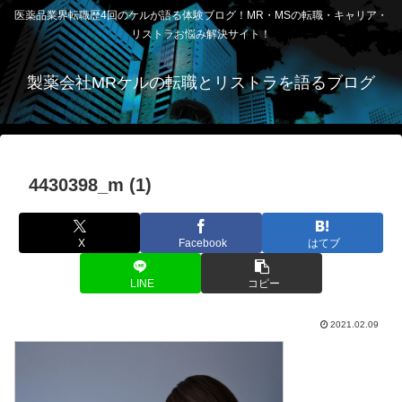
医薬品業界転職歴4回のケルが語る体験ブログ！MR・MSの転職・キャリア・
リストラお悩み解決サイト！
製薬会社MRケルの転職とリストラを語るブログ
4430398_m (1)
X
Facebook
はてブ
LINE
コピー
2021.02.09