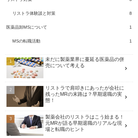
リストラ体験談と対策
8
医薬品卸MSについて
1
MSの転職活動
1
未だに製薬業界に蔓延る医薬品の併
売について考える
リストラで肩叩きにあったが会社に
残ったMRの末路は？早期退職の実
態！
製薬会社のリストラはこう始まる！
元MRが語る早期退職のリアルな現
場と転職のヒント