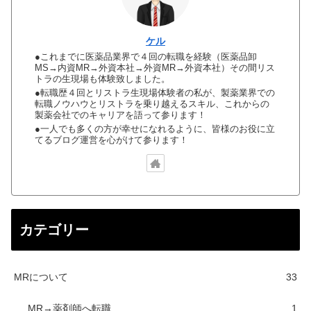
ケル
●これまでに医薬品業界で４回の転職を経験（医薬品卸
MS→内資MR→外資本社→外資MR→外資本社）その間リス
トラの生現場も体験致しました。
●転職歴４回とリストラ生現場体験者の私が、製薬業界での
転職ノウハウとリストラを乗り越えるスキル、これからの
製薬会社でのキャリアを語って参ります！
●一人でも多くの方が幸せになれるように、皆様のお役に立
てるブログ運営を心がけて参ります！
カテゴリー
MRについて
33
MR→薬剤師へ転職
1