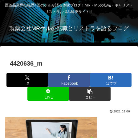
医薬品業界転職歴4回のケルが語る体験ブログ！MR・MSの転職・キャリア・
リストラお悩み解決サイト！
製薬会社MRケルの転職とリストラを語るブログ
4420636_m
X
Facebook
はてブ
LINE
コピー
2021.02.06