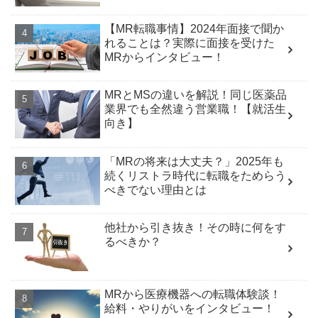
【MR転職事情】2024年面接で聞か
れることは？実際に面接を受けた
MRからインタビュー！
MRとMSの違いを解説！同じ医薬品
業界でも全然違う営業職！【就活生
向き】
「MRの将来は大丈夫？」2025年も
続くリストラ時代に転職をためらう
べきでない理由とは
他社から引き抜き！その時に何をす
るべきか？
MRから医療機器への転職体験談！
給料・やりがいをインタビュー！