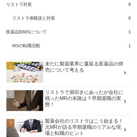
リストラ対策
8
リストラ体験談と対策
8
医薬品卸MSについて
1
MSの転職活動
1
未だに製薬業界に蔓延る医薬品の併
売について考える
リストラで肩叩きにあったが会社に
残ったMRの末路は？早期退職の実
態！
製薬会社のリストラはこう始まる！
元MRが語る早期退職のリアルな現
場と転職のヒント