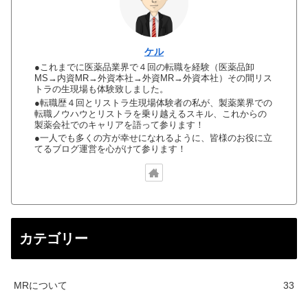
ケル
●これまでに医薬品業界で４回の転職を経験（医薬品卸
MS→内資MR→外資本社→外資MR→外資本社）その間リス
トラの生現場も体験致しました。
●転職歴４回とリストラ生現場体験者の私が、製薬業界での
転職ノウハウとリストラを乗り越えるスキル、これからの
製薬会社でのキャリアを語って参ります！
●一人でも多くの方が幸せになれるように、皆様のお役に立
てるブログ運営を心がけて参ります！
カテゴリー
MRについて
33