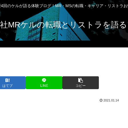
4回のケルが語る体験ブログ！MR・MSの転職・キャリア・リストラ
社MRケルの転職とリストラを語る
はてブ
LINE
コピー
2021.01.14