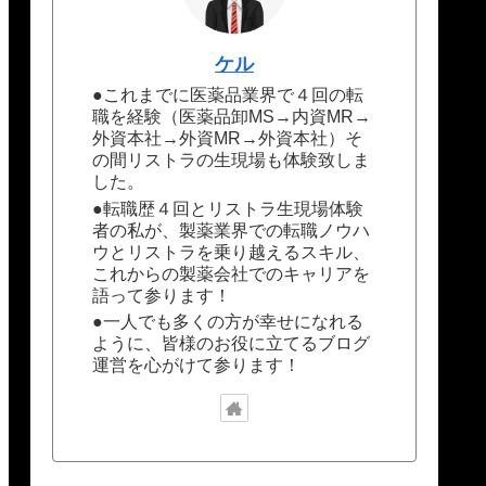
ケル
●これまでに医薬品業界で４回の転
職を経験（医薬品卸MS→内資MR→
外資本社→外資MR→外資本社）そ
の間リストラの生現場も体験致しま
した。
●転職歴４回とリストラ生現場体験
者の私が、製薬業界での転職ノウハ
ウとリストラを乗り越えるスキル、
これからの製薬会社でのキャリアを
語って参ります！
●一人でも多くの方が幸せになれる
ように、皆様のお役に立てるブログ
運営を心がけて参ります！