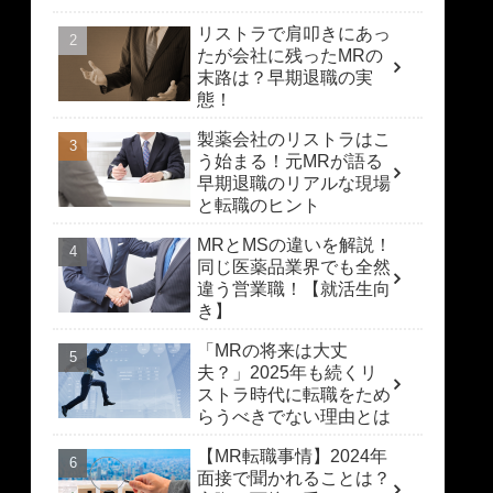
リストラで肩叩きにあっ
たが会社に残ったMRの
末路は？早期退職の実
態！
製薬会社のリストラはこ
う始まる！元MRが語る
早期退職のリアルな現場
と転職のヒント
MRとMSの違いを解説！
同じ医薬品業界でも全然
違う営業職！【就活生向
き】
「MRの将来は大丈
夫？」2025年も続くリ
ストラ時代に転職をため
らうべきでない理由とは
【MR転職事情】2024年
面接で聞かれることは？