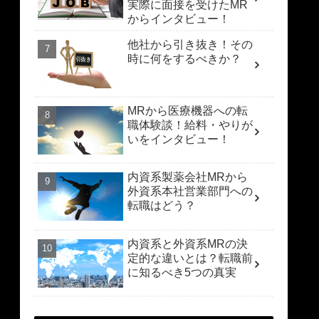
実際に面接を受けたMR
からインタビュー！
他社から引き抜き！その
時に何をするべきか？
MRから医療機器への転
職体験談！給料・やりが
いをインタビュー！
内資系製薬会社MRから
外資系本社営業部門への
転職はどう？
内資系と外資系MRの決
定的な違いとは？転職前
に知るべき5つの真実