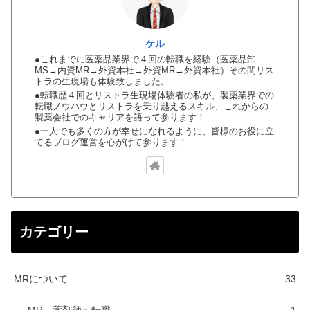
ケル
●これまでに医薬品業界で４回の転職を経験（医薬品卸
MS→内資MR→外資本社→外資MR→外資本社）その間リス
トラの生現場も体験致しました。
●転職歴４回とリストラ生現場体験者の私が、製薬業界での
転職ノウハウとリストラを乗り越えるスキル、これからの
製薬会社でのキャリアを語って参ります！
●一人でも多くの方が幸せになれるように、皆様のお役に立
てるブログ運営を心がけて参ります！
カテゴリー
MRについて
33