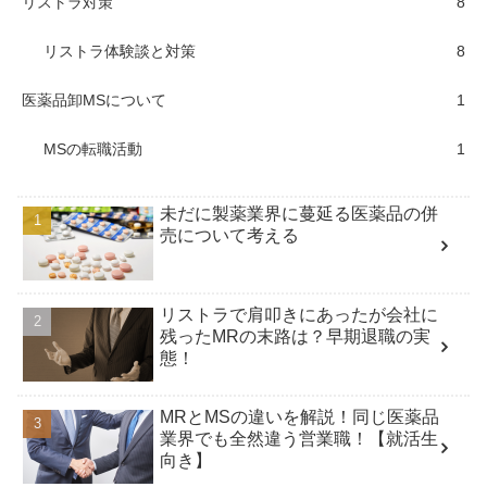
リストラ対策
8
リストラ体験談と対策
8
医薬品卸MSについて
1
MSの転職活動
1
未だに製薬業界に蔓延る医薬品の併
売について考える
リストラで肩叩きにあったが会社に
残ったMRの末路は？早期退職の実
態！
MRとMSの違いを解説！同じ医薬品
業界でも全然違う営業職！【就活生
向き】