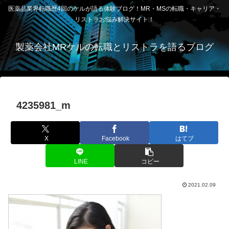
医薬品業界転職歴4回のケルが語る体験ブログ！MR・MSの転職・キャリア・
リストラお悩み解決サイト！
製薬会社MRケルの転職とリストラを語るブログ
4235981_m
X
Facebook
はてブ
LINE
コピー
2021.02.09