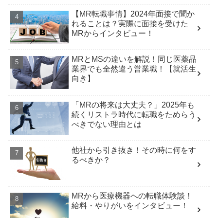
【MR転職事情】2024年面接で聞か
れることは？実際に面接を受けた
MRからインタビュー！
MRとMSの違いを解説！同じ医薬品
業界でも全然違う営業職！【就活生
向き】
「MRの将来は大丈夫？」2025年も
続くリストラ時代に転職をためらう
べきでない理由とは
他社から引き抜き！その時に何をす
るべきか？
MRから医療機器への転職体験談！
給料・やりがいをインタビュー！