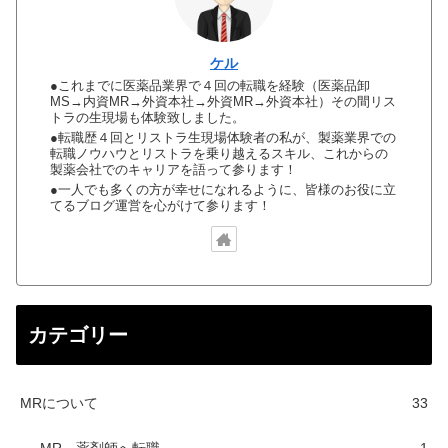
ケル
●これまでに医薬品業界で４回の転職を経験（医薬品卸
MS→内資MR→外資本社→外資MR→外資本社）その間リス
トラの生現場も体験致しました。
●転職歴４回とリストラ生現場体験者の私が、製薬業界での
転職ノウハウとリストラを乗り越えるスキル、これからの
製薬会社でのキャリアを語って参ります！
●一人でも多くの方が幸せになれるように、皆様のお役に立
てるブログ運営を心がけて参ります！
カテゴリー
MRについて
33