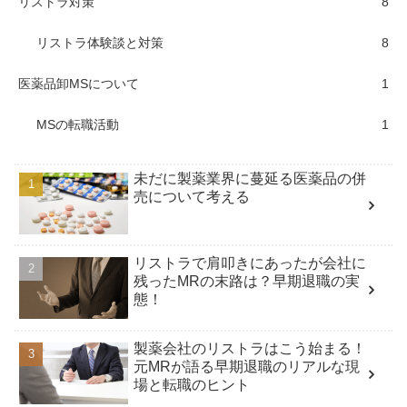
リストラ対策
8
リストラ体験談と対策
8
医薬品卸MSについて
1
MSの転職活動
1
未だに製薬業界に蔓延る医薬品の併
売について考える
リストラで肩叩きにあったが会社に
残ったMRの末路は？早期退職の実
態！
製薬会社のリストラはこう始まる！
元MRが語る早期退職のリアルな現
場と転職のヒント