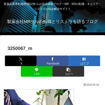
医薬品業界転職歴4回のケルが語る体験ブログ！MR・MSの転職・キャリア・
リストラお悩み解決サイト！
製薬会社MRケルの転職とリストラを語るブログ
3250067_m
X
Facebook
はてブ
LINE
コピー
2020.05.18