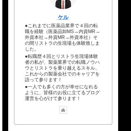
ケル
●これまでに医薬品業界で４回の転
職を経験（医薬品卸MS→内資MR→
外資本社→外資MR→外資本社）そ
の間リストラの生現場も体験致しま
した。
●転職歴４回とリストラ生現場体験
者の私が、製薬業界での転職ノウハ
ウとリストラを乗り越えるスキル、
これからの製薬会社でのキャリアを
語って参ります！
●一人でも多くの方が幸せになれる
ように、皆様のお役に立てるブログ
運営を心がけて参ります！