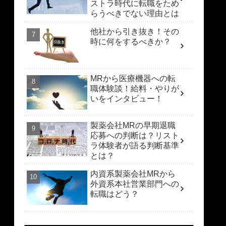
ストラ時代に転職をため
らうべきでない理由とは
他社から引き抜き！その
時に何をするべきか？
MRから医療機器への転
職体験談！給料・やりが
いをインタビュー！
製薬会社MRの早期退職
応募への判断は？リスト
ラ体験者が語る判断基準
とは？
内資系製薬会社MRから
外資系本社営業部門への
転職はどう？