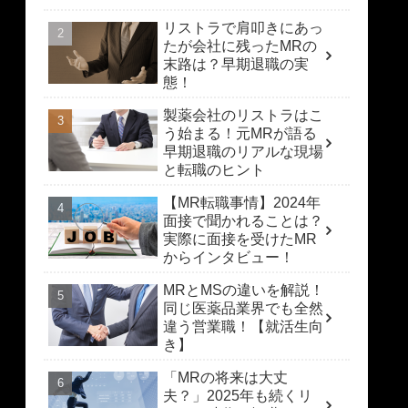
リストラで肩叩きにあっ
たが会社に残ったMRの
末路は？早期退職の実
態！
製薬会社のリストラはこ
う始まる！元MRが語る
早期退職のリアルな現場
と転職のヒント
【MR転職事情】2024年
面接で聞かれることは？
実際に面接を受けたMR
からインタビュー！
MRとMSの違いを解説！
同じ医薬品業界でも全然
違う営業職！【就活生向
き】
「MRの将来は大丈
夫？」2025年も続くリ