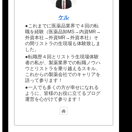
ケル
●これまでに医薬品業界で４回の転
職を経験（医薬品卸MS→内資MR→
外資本社→外資MR→外資本社）そ
の間リストラの生現場も体験致しま
した。
●転職歴４回とリストラ生現場体験
者の私が、製薬業界での転職ノウハ
ウとリストラを乗り越えるスキル、
これからの製薬会社でのキャリアを
語って参ります！
●一人でも多くの方が幸せになれる
ように、皆様のお役に立てるブログ
運営を心がけて参ります！