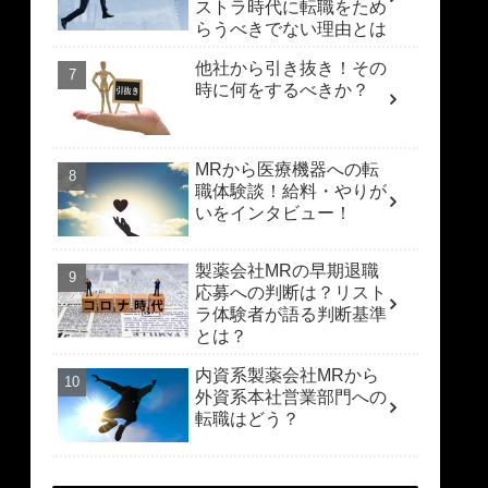
ストラ時代に転職をため
らうべきでない理由とは
他社から引き抜き！その
時に何をするべきか？
MRから医療機器への転
職体験談！給料・やりが
いをインタビュー！
製薬会社MRの早期退職
応募への判断は？リスト
ラ体験者が語る判断基準
とは？
内資系製薬会社MRから
外資系本社営業部門への
転職はどう？