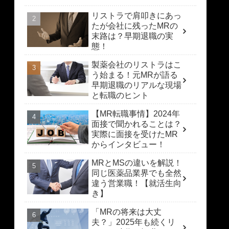
リストラで肩叩きにあっ
たが会社に残ったMRの
末路は？早期退職の実
態！
製薬会社のリストラはこ
う始まる！元MRが語る
早期退職のリアルな現場
と転職のヒント
【MR転職事情】2024年
面接で聞かれることは？
実際に面接を受けたMR
からインタビュー！
MRとMSの違いを解説！
同じ医薬品業界でも全然
違う営業職！【就活生向
き】
「MRの将来は大丈
夫？」2025年も続くリ