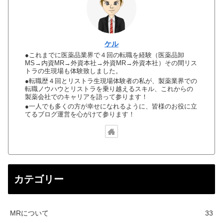
ケル
●これまでに医薬品業界で４回の転職を経験（医薬品卸
MS→内資MR→外資本社→外資MR→外資本社）その間リス
トラの生現場も体験致しました。
●転職歴４回とリストラ生現場体験者の私が、製薬業界での
転職ノウハウとリストラを乗り越えるスキル、これからの
製薬会社でのキャリアを語って参ります！
●一人でも多くの方が幸せになれるように、皆様のお役に立
てるブログ運営を心がけて参ります！
カテゴリー
MRについて
33