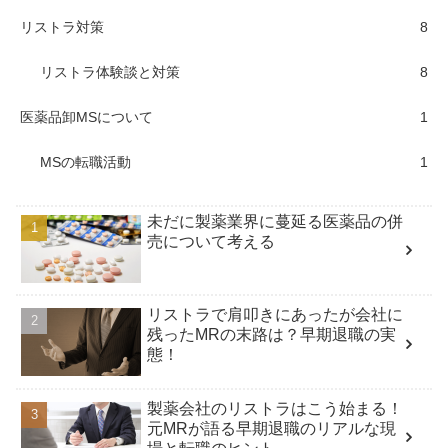
リストラ対策
8
リストラ体験談と対策
8
医薬品卸MSについて
1
MSの転職活動
1
未だに製薬業界に蔓延る医薬品の併
売について考える
リストラで肩叩きにあったが会社に
残ったMRの末路は？早期退職の実
態！
製薬会社のリストラはこう始まる！
元MRが語る早期退職のリアルな現