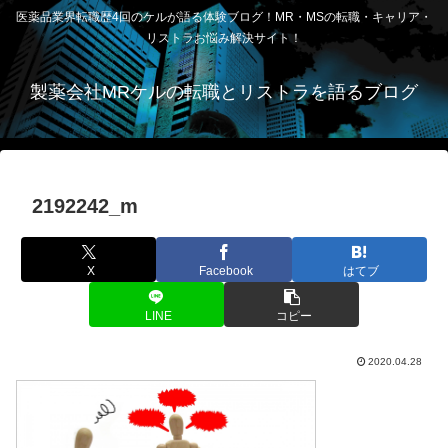
医薬品業界転職歴4回のケルが語る体験ブログ！MR・MSの転職・キャリア・
リストラお悩み解決サイト！
製薬会社MRケルの転職とリストラを語るブログ
2192242_m
X
Facebook
はてブ
LINE
コピー
2020.04.28