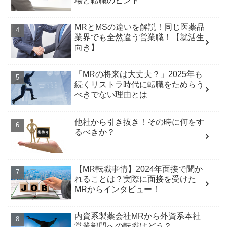
場と転職のヒント
MRとMSの違いを解説！同じ医薬品
業界でも全然違う営業職！【就活生
向き】
「MRの将来は大丈夫？」2025年も
続くリストラ時代に転職をためらう
べきでない理由とは
他社から引き抜き！その時に何をす
るべきか？
【MR転職事情】2024年面接で聞か
れることは？実際に面接を受けた
MRからインタビュー！
内資系製薬会社MRから外資系本社
営業部門への転職はどう？