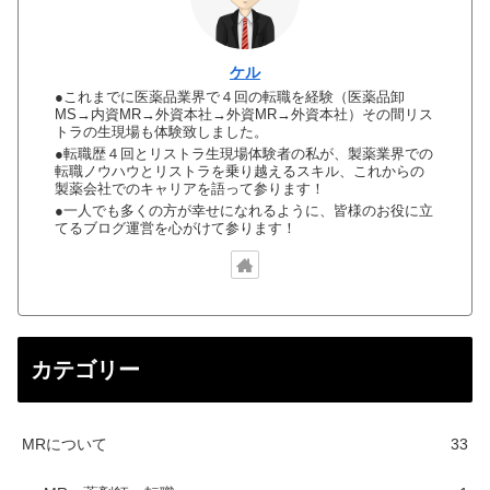
ケル
●これまでに医薬品業界で４回の転職を経験（医薬品卸
MS→内資MR→外資本社→外資MR→外資本社）その間リス
トラの生現場も体験致しました。
●転職歴４回とリストラ生現場体験者の私が、製薬業界での
転職ノウハウとリストラを乗り越えるスキル、これからの
製薬会社でのキャリアを語って参ります！
●一人でも多くの方が幸せになれるように、皆様のお役に立
てるブログ運営を心がけて参ります！
カテゴリー
MRについて
33