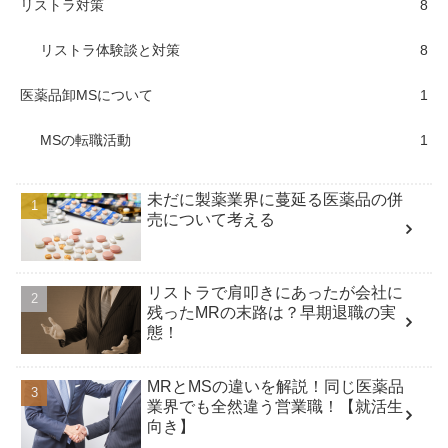
リストラ対策
8
リストラ体験談と対策
8
医薬品卸MSについて
1
MSの転職活動
1
未だに製薬業界に蔓延る医薬品の併
売について考える
リストラで肩叩きにあったが会社に
残ったMRの末路は？早期退職の実
態！
MRとMSの違いを解説！同じ医薬品
業界でも全然違う営業職！【就活生
向き】