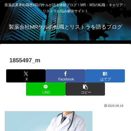
医薬品業界転職歴4回のケルが語る体験ブログ！MR・MSの転職・キャリア・
リストラお悩み解決サイト！
製薬会社MRケルの転職とリストラを語るブログ
1855497_m
X
Facebook
はてブ
LINE
コピー
2020.08.16